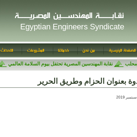
نقـابــــــــة المهندســــين المصـريـــــــة
Egyptian Engineers Syndicate
الصفحة الرئيسية
من نحن
خدماتنا
المشروعات
الاحداث 
 ومحلب
نقابة المهندسين المصرية تحتفل بيوم السلامة العالمي
وة بعنوان الحزام وطريق الحرير