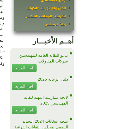
نوادى المهندسين
الن
الن
اللجان والمؤتمرات والندوات
أنف
التدريب والتوظيف الهندسى
ومش
وال
مجلة المهندس
الت
الم
أهــم الأخبـــار
الت
الخ
تقا
تدعو النقابة العامة للمهندسين
الك
شركات المقاولات
وكف
اقرأ المزيد
دليل الرعاية 2026
اقرأ المزيد
لائحة ممارسة المهنة لنقابة
المهندسين 2025
اقرأ المزيد
نتيجة انتخابات 2024 التجديد
النصفى لمجلس النقابات الفرعية