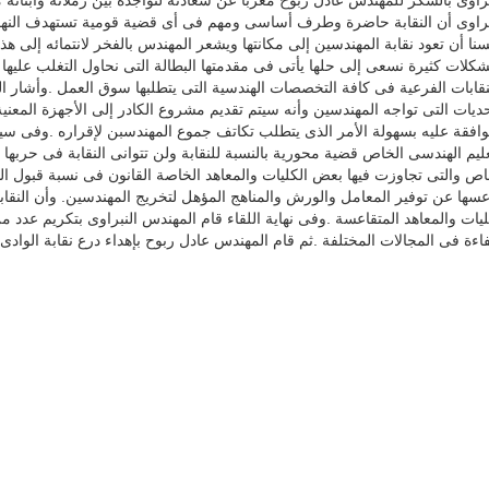
براوى بالشكر للمهندس عادل ربوح معربا عن سعادته لتواجده بين زملائه وأبنا
براوى أن النقابة حاضرة وطرف أساسى ومهم فى أى قضية قومية تستهدف النهو
سنا أن تعود نقابة المهندسين إلى مكانتها ويشعر المهندس بالفخر لانتمائه إلى هذه 
كلات كثيرة نسعى إلى حلها يأتى فى مقدمتها البطالة التى نحاول التغلب عليها بع
نقابات الفرعية فى كافة التخصصات الهندسية التى يتطلبها سوق العمل
.
وأشار ال
حديات التى تواجه المهندسين وأنه سيتم تقديم مشروع الكادر إلى الأجهزة المعنية
وافقة عليه بسهولة الأمر الذى يتطلب تكاتف جموع المهندسبن لإقراره
.
وفى سيا
عليم الهندسى الخاص قضية محورية بالنسبة للنقابة ولن تتوانى النقابة فى حربه
اص والتى تجاوزت فيها بعض الكليات والمعاهد الخاصة القانون فى نسبة قبول 
عسها عن توفير المعامل والورش والمناهج المؤهل لتخريج المهندسين. وأن النقا
ليات والمعاهد المتقاعسة
.
وفى نهاية اللقاء قام المهندس النبراوى بتكريم عدد من
اءة فى المجالات المختلفة
.
ثم قام المهندس عادل ربوح بإهداء درع نقابة الوادى 