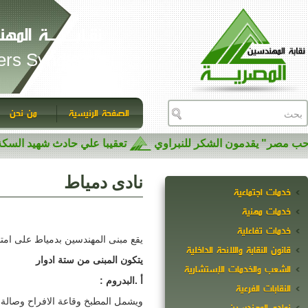
المصـريـــــــة
Egyptian
المشروعات
الاحداث المهمة
البوم الصور
اتصل بنا
أول اجتماعات المجلس الاعلي
تهنئة
نقيب المهندسين يبح
ى نادى المهندسين بدمياط
يل فى موقع فريد على النيل مباشرة
ونا ودورات المياة .