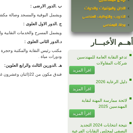
وتراس خارجى ودورات مياة ومنطقة العاب الاطفال .
ت ومكتب امين النقابة ودورات مياة .
جاجية وقاعة زجاجية وقاعات التدريب والمسرح ومركز التدريب والكمبيوتر