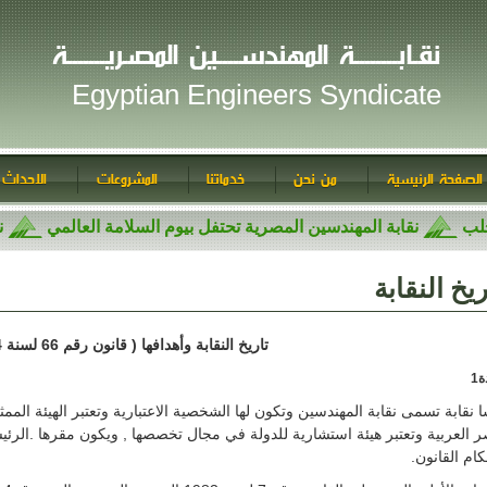
نقـابــــــــة المهندســــين المصـريـــــــة
Egyptian Engineers Syndicate
الصفحة الرئيسية
من نحن
خدماتنا
المشروعات
الاحداث 
محلب
نقابة المهندسين المصرية تحتفل بيوم السلامة العالمي
ريخ النقابة
تاريخ النقابة وأهدافها ( قانون رقم 66 لسنة 1974 )
1
ا نقابة تسمى نقابة المهندسين وتكون لها الشخصية الاعتبارية وتعتبر الهيئة الم
 العربية وتعتبر هيئة استشارية للدولة في مجال تخصصها , ويكون مقرها .الرئي
كام القانون.