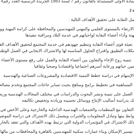
ة الأولى المستبدلة بالقانون رقم 7 لسنة 1983 الجريدة الرسمية العدد رقم4 27/1/1983 )
 2
ل النقابة على تحقيق الأهداف التالية :
 الارتقاء بالمستوى العلمي والمهني للمهندسين والمحافظة على كرامة المهنة 
هنة وأداء أعضاء النقابة لواجباتهم في خدمة البلاد ومراقبة تنفيذها
 تعبئة قوى أعضاء النقابة وتنظيم جهودهم في خدمة المجتمع لتحقيق الأهداف القو
لات التطبيق واقتراح الحلول المناسبة لها والاشتراك الايجابي في العمل الوطن
 تنمية روح الإخاء والتعاون بين أعضاء النقابة والعمل على رفع مستوى الأعضاء م
مين حياتهم ورعاية أسرهم اجتماعيا واقتصاديا وصحيا وثقافيا
 العمل على تنمية ونشر البحوث والدراسات في مختلف المجالات الهندسية وربط ا
ك بدراسة أساليب الإنتاج ووسائل تحسينه وزيادته وتخفيض تكاليفه
 التعاون مع المنظمات والجمعيات الهندسية الداخلية والخارجية وعلى الأخص في الب
وابط بينها وتبادل المعلومات والخبرات ويشمل ذلك الاشتراك في دراسة المو
لك الاشتراك في المؤتمرات الدولية التي ترتبط بهذه الأهداف والتي تعقد بالخارج
 تيسير الإسكان وبناء عمارات سكنية للمهندسين بالقاهرة والمحافظات من مالها