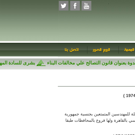
المهمة
البوم الصور
اتصل بنا
ندوة بعنوان قانون التصالح علي مخالفات البناء
بشرى للسادة ا
مثلة للمهندسين المتمتعين بجنسية جمهورية
سي بالقاهرة ولها فروع بالمحافظات طبقا