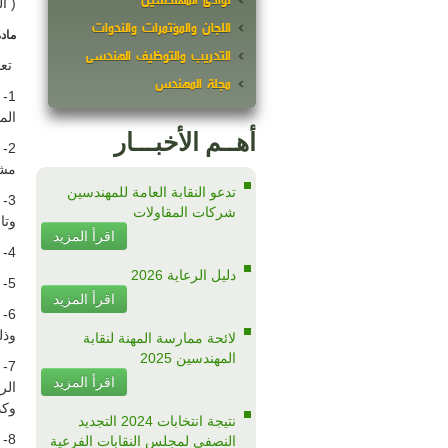
نوادى المهندسين
( الماد
اللجان والمؤتمرات والندوات
مادة
التدريب والتوظيف الهندسى
تعم
مجلة المهندس
1-
الم
أهــم الأخبـــار
2-
مشك
تدعو النقابة العامة للمهندسين
3-
شركات المقاولات
وتا
اقرأ المزيد
4- الإسهام في دراسة خطط التنمية الاقتصادية والمشروعات الصناعية والهندسية
دليل الرعاية 2026
5- المساهمة في تخطيط برامج ومناهج بحيث تساير حاجات المجتمع وتخدم مصالحه وتفي بمتطلباته
اقرأ المزيد
6-
وذل
لائحة ممارسة المهنة لنقابة
المهندسين 2025
7-
اقرأ المزيد
الر
وكذ
نتيجة انتخابات 2024 التجديد
8-
النصفى لمجلس النقابات الفرعية