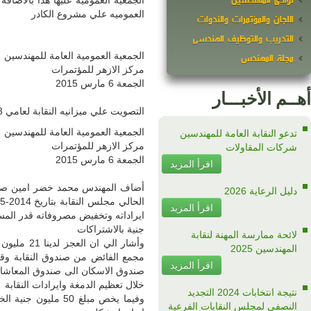
روع كادر المهندسين والذي يتكون من سته ابواب وتم اخذ موافقة الجمعية
سين المصرية انه بالرغم من الظروف التي تمر بها البلاد وتولي المجلس
 جاهدين لتحسين اوضاع صندوق المعاشات والاعانات وذلك من خلال تعظيم
ت الزياده على سبيل المثال
71
مليون جنية من الدمغة الهندسية و793 الف
وأشار الي ان العجز لدينا 21 مليون جنية فقط وذلك لان المجلس السابق اصدر قرار تنفيذي في يوم 31-12-2013 حول فيه
مليون جنية الي صندوق المعاشات بالاضافة الي 3 مليون جنية مجمع الفائض من
ن العجز الحقيقي للصندوق
89
مليون جنية وهذا العجز نعمل على انهائة من
خاصة بالاستثمار في مشروع قناة السويس فهي عباره عن اسهم وليست دعما ونحن نأخذ