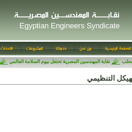
نقـابــــــــة المهندســــين المصـريـــــــة
Egyptian Engineers Syndicate
الصفحة الرئيسية
من نحن
خدماتنا
المشروعات
الاحداث 
ومحلب
نقابة المهندسين المصرية تحتفل بيوم السلامة العالمي
هيكل التنظيمي